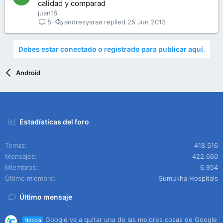
calidad y comparad
juan18
andresyaraa
25 Jun 2013
5
Debes estar conectado o registrado para publicar aquí.
Android
Estadísticas del foro
Temas
418.516
Mensajes
422.660
Miembros
6.954
Último miembro
Sumukha Hospitals
Último mensaje
Google va a quitar una de las mejores cosas de Google
Noticia