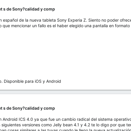
let s de Sony?calidad y comp
 español de la nueva tableta Sony Experia Z. Siento no poder ofre
go que mencionar un fallo es el haber elegido una pantalla en format
Disponible para iOS y Android
let s de Sony?calidad y comp
n Android ICS 4.0 ya que fue un cambio radical del sistema operativ
as siguientes versiones como Jelly bean 4.1 y 4.2 te lo digo por que
an cosas similares a las tuyas cuando le llego la nueva actualizació