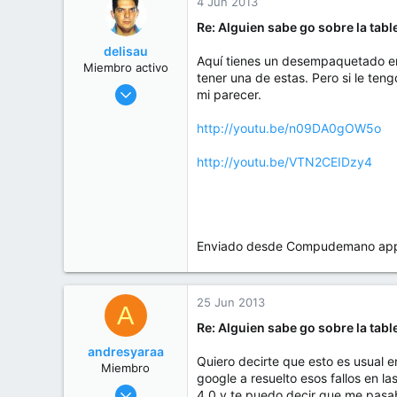
4 Jun 2013
Re: Alguien sabe go sobre la tab
delisau
Aquí tienes un desempaquetado en
Miembro activo
tener una de estas. Pero si le ten
27 May 2013
mi parecer.
1.016
http://youtu.be/n09DA0gOW5o
4
38
http://youtu.be/VTN2CEIDzy4
51
Pereira
about.me
Enviado desde Compudemano app. 
25 Jun 2013
A
Re: Alguien sabe go sobre la tab
andresyaraa
Quiero decirte que esto es usual e
Miembro
google a resuelto esos fallos en l
25 Jun 2013
4.0 y te puedo decir que me pasab