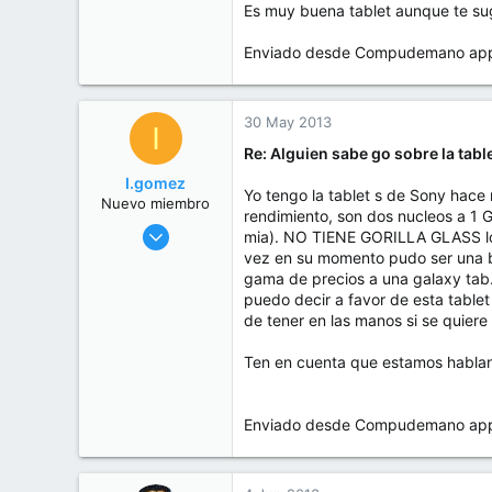
Es muy buena tablet aunque te sugu
Enviado desde Compudemano app. 
30 May 2013
I
Re: Alguien sabe go sobre la tab
I.gomez
Yo tengo la tablet s de Sony hace
Nuevo miembro
rendimiento, son dos nucleos a 1 G
28 May 2013
mia). NO TIENE GORILLA GLASS lo 
6
vez en su momento pudo ser una bu
gama de precios a una galaxy tab. 
0
puedo decir a favor de esta tablet
1
de tener en las manos si se quiere 
Ten en cuenta que estamos hablando
Enviado desde Compudemano app. 