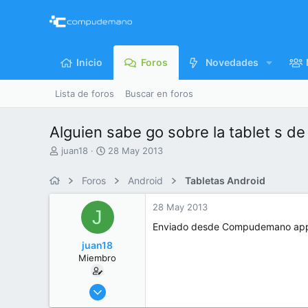
Inicio
Foros
Novedades
Lista de foros
Buscar en foros
Alguien sabe go sobre la tablet s d
I
F
juan18
28 May 2013
n
e
i
c
Foros
Android
Tabletas Android
c
h
i
a
28 May 2013
J
a
d
d
e
Enviado desde Compudemano app. 
o
i
juan18
r
n
Miembro
d
i
e
c
l
i
28 May 2013
t
o
37