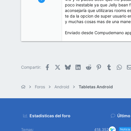
33
poco inestable ya que Jelly bean 
aconsejaría que utilizaras rooms 
0
te da la opcion de super usuario e
6
y muchas cosas mas de una manera 
Enviado desde Compudemano app. 
Facebook
X
Bluesky
LinkedIn
Reddit
Pinterest
Tumblr
Wha
Compartir:
Foros
Android
Tabletas Android
Estadísticas del foro
Último
Temas
418.352
Noticia