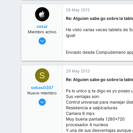
e
0
m
28 May 2013
a
6
Re: Alguien sabe go sobre la tab
cesar
He visto varias veces tablets de S
Miembro activo
igual
27 May 2013
1.007
Enviado desde Compudemano app.
5
38
28
29 May 2013
S
Re: Alguien sabe go sobre la tab
sebas0307
Ps lo unico q te digo es yo poseo
Nuevo miembro
Sus ventajas son:
29 May 2013
Control universal para manejar dis
1
Resistencia a salpicaduras
Camara 8 mpx
0
Muy buena pantalla 1280*720
1
procesador 4 nucleos
Y una de sus desventajas aunque pa