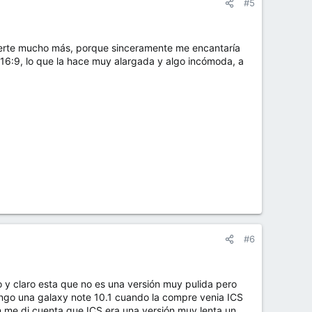
#5
certe mucho más, porque sinceramente me encantaría
o 16:9, lo que la hace muy alargada y algo incómoda, a
#6
o y claro esta que no es una versión muy pulida pero
 tengo una galaxy note 10.1 cuando la compre venia ICS
n me di cuenta que ICS era una versión muy lenta un