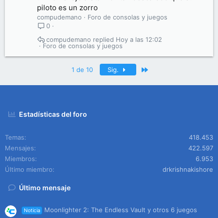
piloto es un zorro
compudemano
Foro de consolas y juegos
0
compudemano
Hoy a las 12:02
Foro de consolas y juegos
Último
1 de 10
Sig.
Estadísticas del foro
Temas
418.453
Mensajes
422.597
Miembros
6.953
Último miembro
drkrishnakishore
Último mensaje
Moonlighter 2: The Endless Vault y otros 6 juegos
Noticia