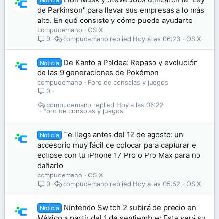
Noticia
de Parkinson" para llevar sus empresas a lo más
alto. En qué consiste y cómo puede ayudarte
compudemano
OS X
compudemano
Hoy a las 06:23
OS X
0
De Kanto a Paldea: Repaso y evolución
Noticia
de las 9 generaciones de Pokémon
compudemano
Foro de consolas y juegos
0
compudemano
Hoy a las 06:22
Foro de consolas y juegos
Te llega antes del 12 de agosto: un
Noticia
accesorio muy fácil de colocar para capturar el
eclipse con tu iPhone 17 Pro o Pro Max para no
dañarlo
compudemano
OS X
compudemano
Hoy a las 05:52
OS X
0
Nintendo Switch 2 subirá de precio en
Noticia
México a partir del 1 de septiembre: Este será su