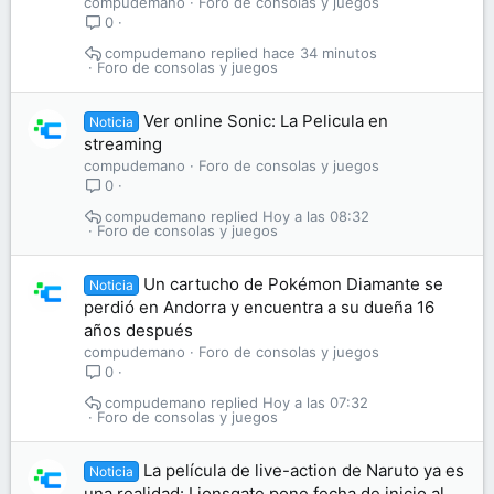
compudemano
Foro de consolas y juegos
0
compudemano
hace 34 minutos
Foro de consolas y juegos
Ver online Sonic: La Pelicula en
Noticia
streaming
compudemano
Foro de consolas y juegos
0
compudemano
Hoy a las 08:32
Foro de consolas y juegos
Un cartucho de Pokémon Diamante se
Noticia
perdió en Andorra y encuentra a su dueña 16
años después
compudemano
Foro de consolas y juegos
0
compudemano
Hoy a las 07:32
Foro de consolas y juegos
La película de live-action de Naruto ya es
Noticia
una realidad: Lionsgate pone fecha de inicio al