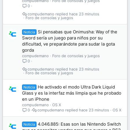
compudemano
Foro de consolas y juegos
0
compudemano
hace 23 minutos
Foro de consolas y juegos
Si pensabas que Onimusha: Way of the
Noticia
Sword sería un juego para niños por su
dificultad, ve preparándote para sudar la gota
gorda
compudemano
Foro de consolas y juegos
0
compudemano
hace 23 minutos
Foro de consolas y juegos
He activado el modo Ultra Dark Liquid
Noticia
Glass y es la interfaz más limpia que he probado
en un iPhone
compudemano
OS X
compudemano
hace 23 minutos
OS X
0
4.046.885: Esas son las Nintendo Switch
Noticia