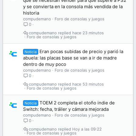
que se necesitan vender para que supere a PS2
y se convierta en la consola más vendida de la
historia
compudemano
Foro de consolas y juegos
0
compudemano
hace 23 minutos
Foro de consolas y juegos
Eran pocas subidas de precio y parió la
Noticia
abuela: las placas base se van a ir de madre
dentro de muy poco
compudemano
Foro de consolas y juegos
0
compudemano
hace 53 minutos
Foro de consolas y juegos
TOEM 2 completa el otoño indie de
Noticia
Switch: fecha, tráiler y cámara mejorada
compudemano
Foro de consolas y juegos
0
compudemano
Hoy a las 09:22
Foro de consolas y juegos