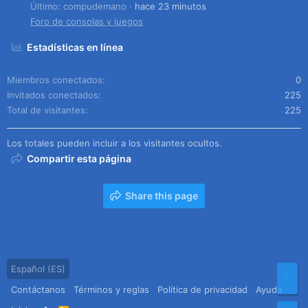
Último: compudemano
hace 23 minutos
Foro de consolas y juegos
Estadísticas en línea
Miembros conectados
0
Invitados conectados
225
Total de visitantes
225
Los totales pueden incluir a los visitantes ocultos.
Compartir esta página
Share this page
Español (ES)
Arr
Contáctanos
Términos y reglas
Política de privacidad
Ayuda