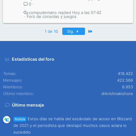
0
compudemano
Hoy a las 07:42
Foro de consolas y juegos
Último
1 de 10
Sig.
Estadísticas del foro
Temas
418.422
Mensajes
422.566
Miembros
6.953
Último miembro
drkrishnakishore
Último mensaje
Estos días se habla del escándalo de acoso en Blizzard
Noticia
de 2021 y el periodista que destapó muchos casos aclara lo
sucedido