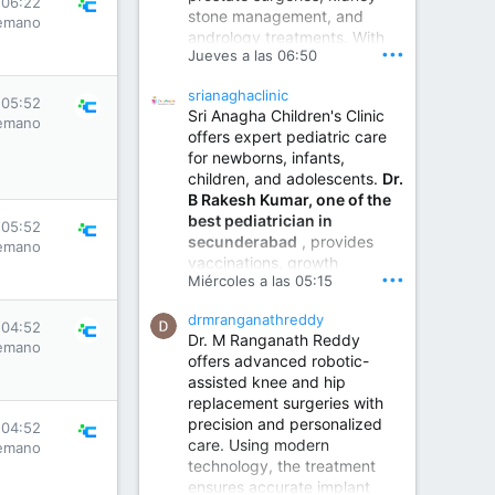
 06:22
stone management, and
www.sumukhahospitals.co
emano
andrology treatments. With
m
•••
Jueves a las 06:50
years of surgical practice and
a strong focus on minimally
srianaghaclinic
invasive and robotic
 05:52
Sri Anagha Children's Clinic
techniques.
emano
offers expert pediatric care
for newborns, infants,
children, and adolescents.
Dr.
Best Urologist in Vijayawada | Urology Specialist in Vijayawada
B Rakesh Kumar, one of the
Dr. A. V. Krishna Kishore,
best pediatrician in
the Best Urologist...
 05:52
secunderabad
, provides
emano
vaccinations, growth
www.drkrishnakishore.com
•••
Miércoles a las 05:15
monitoring, newborn care,
treatment for childhood
drmranganathreddy
illnesses, nutrition guidance,
 04:52
Dr. M Ranganath Reddy
and preventive healthcare in
emano
offers advanced robotic-
a child-friendly environment.
assisted knee and hip
replacement surgeries with
precision and personalized
Children Hospital in Secunderabad | Best Pediatrician in Hyderabad | Neonatologist in Medchal
 04:52
care. Using modern
emano
Our pediatrician and
technology, the treatment
Neonatologist team at...
ensures accurate implant
www.srianaghaclinic.com