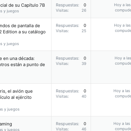
icial de su Capítulo 7B
Respuestas
0
Hoy a las
compud
Visitas
26
s y juegos
ndos de pantalla de
Respuestas
0
Hoy a las
compud
Visitas
25
 Edition a su catálogo
s y juegos
le en una década:
Respuestas
0
Hoy a las
compud
Visitas
39
otros están a punto de
ris, el avión que
Respuestas
0
Hoy a las
compud
Visitas
40
culo al ejército
as y juegos
eaming
Respuestas
0
Hoy a las
compud
Visitas
46
as y juegos