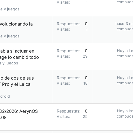
compud
Visitas
1
as y juegos
evolucionando la
Respuestas
0
hace 3 m
compud
Visitas
1
as y juegos
abía si actuar en
Respuestas
0
Hoy a la
compud
Visitas
29
Cage lo cambió todo
s y juegos
io de dos de sus
Respuestas
0
Hoy a la
compud
Visitas
18
 Pro y el Leica
droid
 32/2026: AerynOS
Respuestas
0
Hoy a la
compud
Visitas
25
6.08