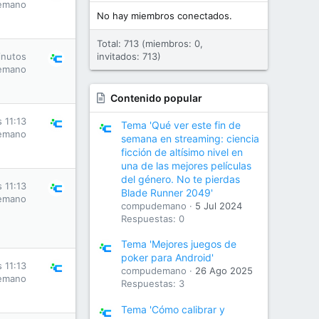
emano
No hay miembros conectados.
Total: 713 (miembros: 0,
inutos
invitados: 713)
emano
Contenido popular
s 11:13
Tema 'Qué ver este fin de
emano
semana en streaming: ciencia
ficción de altísimo nivel en
una de las mejores películas
del género. No te pierdas
s 11:13
Blade Runner 2049'
emano
compudemano
5 Jul 2024
Respuestas: 0
Tema 'Mejores juegos de
poker para Android'
s 11:13
compudemano
26 Ago 2025
emano
Respuestas: 3
Tema 'Cómo calibrar y