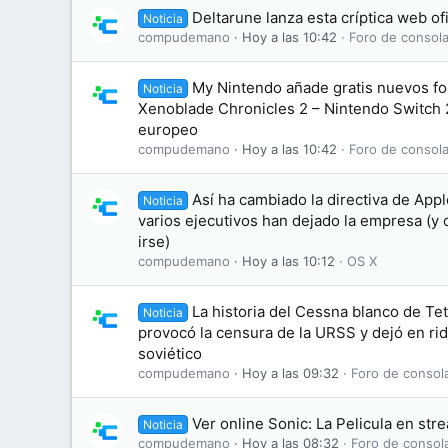
Deltarune lanza esta críptica web of
Noticia
compudemano
Hoy a las 10:42
Foro de consola
My Nintendo añade gratis nuevos fo
Noticia
Xenoblade Chronicles 2 – Nintendo Switch 2
europeo
compudemano
Hoy a las 10:42
Foro de consola
Así ha cambiado la directiva de App
Noticia
varios ejecutivos han dejado la empresa (y 
irse)
compudemano
Hoy a las 10:12
OS X
La historia del Cessna blanco de Tet
Noticia
provocó la censura de la URSS y dejó en ridí
soviético
compudemano
Hoy a las 09:32
Foro de consol
Ver online Sonic: La Pelicula en str
Noticia
compudemano
Hoy a las 08:32
Foro de consol