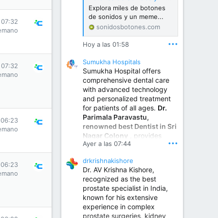
Explora miles de botones
de sonidos y un meme...
 07:32
sonidosbotones.com
emano
•••
Hoy a las 01:58
Sumukha Hospitals
 07:32
Sumukha Hospital offers
emano
comprehensive dental care
with advanced technology
and personalized treatment
for patients of all ages.
Dr.
Parimala Paravastu,
 06:23
renowned best Dentist in Sri
emano
Nagar Colony
, provides
•••
Ayer a las 07:44
expert care for tooth pain,
gum disease, root canal
drkrishnakishore
treatment, dental implants,
 06:23
Dr. AV Krishna Kishore,
smile designing, cosmetic
emano
recognized as the best
dentistry.
prostate specialist in India,
known for his extensive
experience in complex
Sumukha Hospital | Ear, Nose & Throat, Dental & Maxillofacial Surgery Center
prostate surgeries, kidney