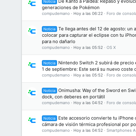
De Kanto a Paldea: Repaso y evoluci
Noticia
generaciones de Pokémon
compudemano
Hoy a las 06:22
Foro de consol
Te llega antes del 12 de agosto: un 
Noticia
colocar para capturar el eclipse con tu iPh
para no dañarlo
compudemano
Hoy a las 05:52
OS X
Nintendo Switch 2 subirá de precio 
Noticia
1 de septiembre: Este será su nuevo coste o
compudemano
Hoy a las 05:52
Foro de consol
Onimusha: Way of the Sword en Swit
Noticia
dock, con deberes en portátil
compudemano
Hoy a las 04:52
Foro de consol
Este accesorio convierte tu iPhone
Noticia
cámara de visión térmica profesional por p
compudemano
Hoy a las 04:52
Smartphones A