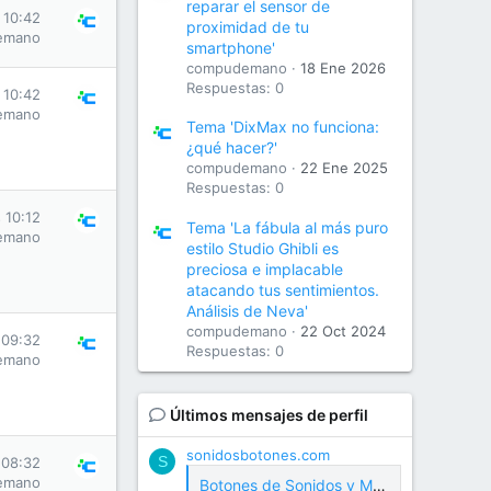
reparar el sensor de
 10:42
proximidad de tu
emano
smartphone'
compudemano
18 Ene 2026
Respuestas: 0
 10:42
emano
Tema 'DixMax no funciona:
¿qué hacer?'
compudemano
22 Ene 2025
Respuestas: 0
 10:12
Tema 'La fábula al más puro
emano
estilo Studio Ghibli es
preciosa e implacable
atacando tus sentimientos.
Análisis de Neva'
compudemano
22 Oct 2024
 09:32
Respuestas: 0
emano
Últimos mensajes de perfil
sonidosbotones.com
S
 08:32
emano
Botones de Sonidos y Meme Soundboard Gratis