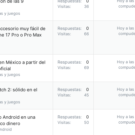
ón de las 9
Respuestas
0
Hoy a las
compud
Visitas
36
as y juegos
accesorio muy fácil de
Respuestas
0
Hoy a las
compud
Visitas
66
one 17 Pro o Pro Max
en México a partir del
Respuestas
0
Hoy a las
compud
Visitas
69
ficial
as y juegos
ch 2: sólido en el
Respuestas
0
Hoy a las
compud
Visitas
45
as y juegos
 o Android en una
Respuestas
0
Hoy a las
compud
Visitas
50
oco dinero
ndroid