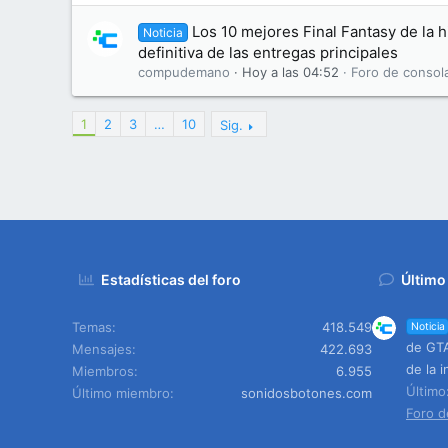
Los 10 mejores Final Fantasy de la hi
Noticia
definitiva de las entregas principales
compudemano
Hoy a las 04:52
Foro de consol
1
2
3
…
10
Sig.
Estadísticas del foro
Último
Temas
418.549
Noticia
de GTA
Mensajes
422.693
de la i
Miembros
6.955
Últim
Último miembro
sonidosbotones.com
Foro d