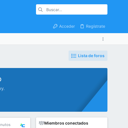
Acceder
Regístrate
Lista de foros
o
oy.
Miembros conectados
inutos