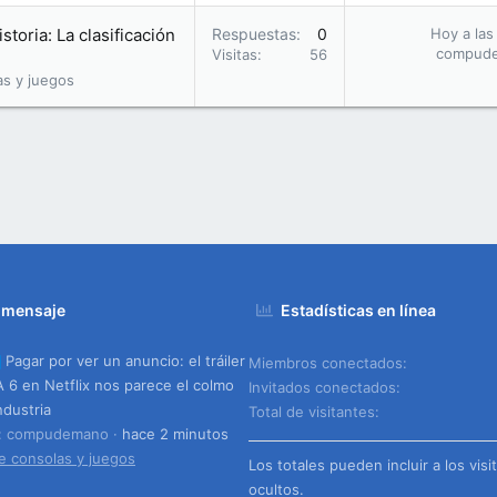
storia: La clasificación
Respuestas
0
Hoy a las
compud
Visitas
56
as y juegos
 mensaje
Estadísticas en línea
Pagar por ver un anuncio: el tráiler
Miembros conectados
 6 en Netflix nos parece el colmo
Invitados conectados
ndustria
Total de visitantes
o: compudemano
hace 2 minutos
e consolas y juegos
Los totales pueden incluir a los visi
ocultos.