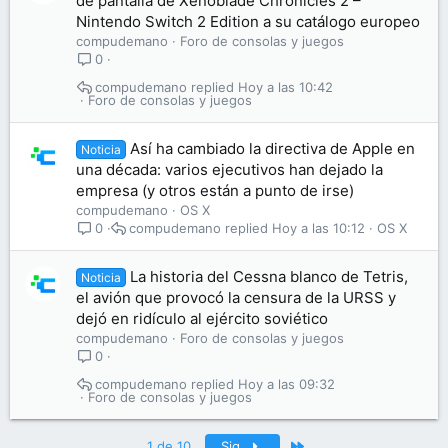
de pantalla de Xenoblade Chronicles 2 –
Nintendo Switch 2 Edition a su catálogo europeo
compudemano
Foro de consolas y juegos
0
compudemano
Hoy a las 10:42
Foro de consolas y juegos
Así ha cambiado la directiva de Apple en
Noticia
una década: varios ejecutivos han dejado la
empresa (y otros están a punto de irse)
compudemano
OS X
compudemano
Hoy a las 10:12
OS X
0
La historia del Cessna blanco de Tetris,
Noticia
el avión que provocó la censura de la URSS y
dejó en ridículo al ejército soviético
compudemano
Foro de consolas y juegos
0
compudemano
Hoy a las 09:32
Foro de consolas y juegos
Último
1 de 10
Sig.