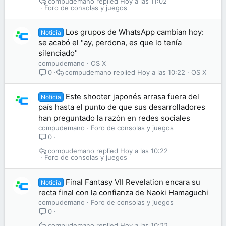
compudemano
Hoy a las 11:02
Foro de consolas y juegos
Los grupos de WhatsApp cambian hoy:
Noticia
se acabó el "ay, perdona, es que lo tenía
silenciado"
compudemano
OS X
compudemano
Hoy a las 10:22
OS X
0
Este shooter japonés arrasa fuera del
Noticia
país hasta el punto de que sus desarrolladores
han preguntado la razón en redes sociales
compudemano
Foro de consolas y juegos
0
compudemano
Hoy a las 10:22
Foro de consolas y juegos
Final Fantasy VII Revelation encara su
Noticia
recta final con la confianza de Naoki Hamaguchi
compudemano
Foro de consolas y juegos
0
compudemano
Hoy a las 10:22