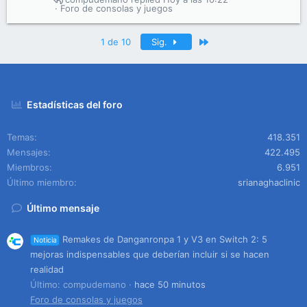
Foro de consolas y juegos
Último
1 de 10
Sig.
Estadísticas del foro
Temas
418.351
Mensajes
422.495
Miembros
6.951
Último miembro
srianaghaclinic
Último mensaje
Remakes de Danganronpa 1 y V3 en Switch 2: 5
Noticia
mejoras indispensables que deberían incluir si se hacen
realidad
Último: compudemano
hace 50 minutos
Foro de consolas y juegos