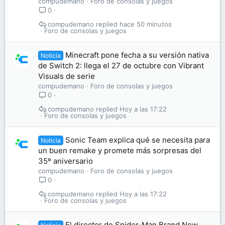
compudemano
Foro de consolas y juegos
0
compudemano
hace 50 minutos
Foro de consolas y juegos
Minecraft pone fecha a su versión nativa
Noticia
de Switch 2: llega el 27 de octubre con Vibrant
Visuals de serie
compudemano
Foro de consolas y juegos
0
compudemano
Hoy a las 17:22
Foro de consolas y juegos
Sonic Team explica qué se necesita para
Noticia
un buen remake y promete más sorpresas del
35º aniversario
compudemano
Foro de consolas y juegos
0
compudemano
Hoy a las 17:22
Foro de consolas y juegos
El director de Spider-Man Brand New