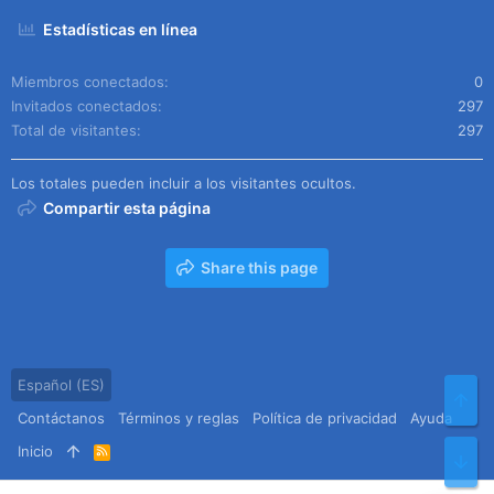
Estadísticas en línea
Miembros conectados
0
Invitados conectados
297
Total de visitantes
297
Los totales pueden incluir a los visitantes ocultos.
Compartir esta página
Share this page
Español (ES)
Arr
Contáctanos
Términos y reglas
Política de privacidad
Ayuda
Inicio
R
Pie
S
S