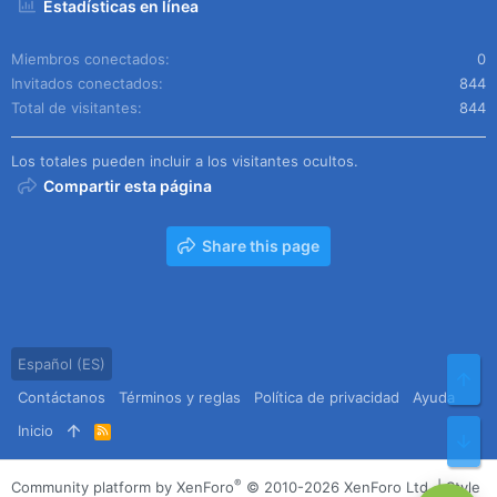
Estadísticas en línea
Miembros conectados
0
Invitados conectados
844
Total de visitantes
844
Los totales pueden incluir a los visitantes ocultos.
Compartir esta página
Share this page
Español (ES)
Arr
Contáctanos
Términos y reglas
Política de privacidad
Ayuda
Inicio
R
Pie
S
S
®
Community platform by XenForo
© 2010-2026 XenForo Ltd.
|
Style