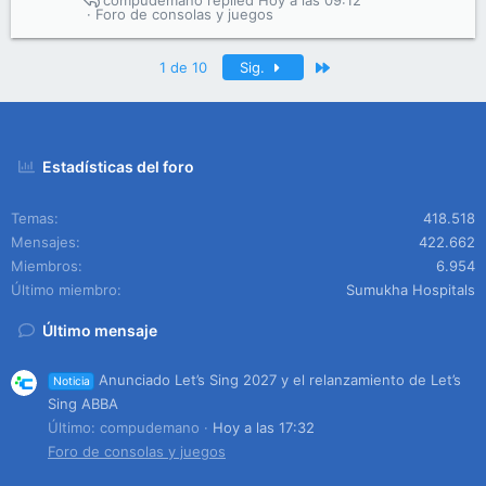
compudemano
Hoy a las 09:12
Foro de consolas y juegos
Último
1 de 10
Sig.
Estadísticas del foro
Temas
418.518
Mensajes
422.662
Miembros
6.954
Último miembro
Sumukha Hospitals
Último mensaje
Anunciado Let’s Sing 2027 y el relanzamiento de Let’s
Noticia
Sing ABBA
Último: compudemano
Hoy a las 17:32
Foro de consolas y juegos