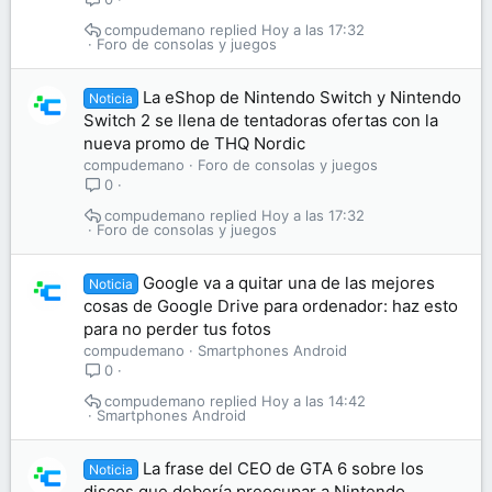
compudemano
Hoy a las 17:32
Foro de consolas y juegos
La eShop de Nintendo Switch y Nintendo
Noticia
Switch 2 se llena de tentadoras ofertas con la
nueva promo de THQ Nordic
compudemano
Foro de consolas y juegos
0
compudemano
Hoy a las 17:32
Foro de consolas y juegos
Google va a quitar una de las mejores
Noticia
cosas de Google Drive para ordenador: haz esto
para no perder tus fotos
compudemano
Smartphones Android
0
compudemano
Hoy a las 14:42
Smartphones Android
La frase del CEO de GTA 6 sobre los
Noticia
discos que debería preocupar a Nintendo