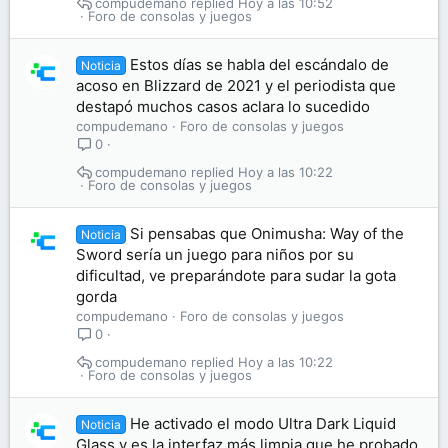
compudemano
Hoy a las 10:52
Foro de consolas y juegos
Estos días se habla del escándalo de
Noticia
acoso en Blizzard de 2021 y el periodista que
destapó muchos casos aclara lo sucedido
compudemano
Foro de consolas y juegos
0
compudemano
Hoy a las 10:22
Foro de consolas y juegos
Si pensabas que Onimusha: Way of the
Noticia
Sword sería un juego para niños por su
dificultad, ve preparándote para sudar la gota
gorda
compudemano
Foro de consolas y juegos
0
compudemano
Hoy a las 10:22
Foro de consolas y juegos
He activado el modo Ultra Dark Liquid
Noticia
Glass y es la interfaz más limpia que he probado