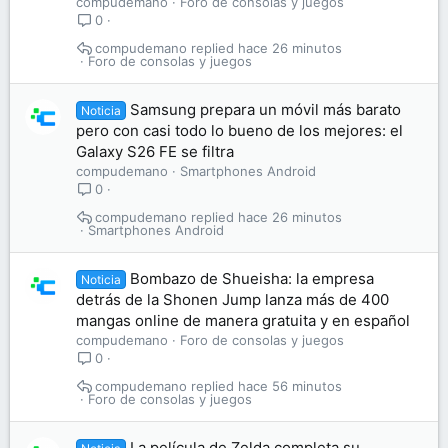
compudemano
Foro de consolas y juegos
0
compudemano
hace 26 minutos
Foro de consolas y juegos
Samsung prepara un móvil más barato
Noticia
pero con casi todo lo bueno de los mejores: el
Galaxy S26 FE se filtra
compudemano
Smartphones Android
0
compudemano
hace 26 minutos
Smartphones Android
Bombazo de Shueisha: la empresa
Noticia
detrás de la Shonen Jump lanza más de 400
mangas online de manera gratuita y en español
compudemano
Foro de consolas y juegos
0
compudemano
hace 56 minutos
Foro de consolas y juegos
La película de Zelda completa su