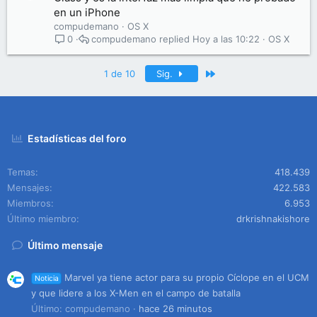
en un iPhone
compudemano
OS X
compudemano
Hoy a las 10:22
OS X
0
Último
1 de 10
Sig.
Estadísticas del foro
Temas
418.439
Mensajes
422.583
Miembros
6.953
Último miembro
drkrishnakishore
Último mensaje
Marvel ya tiene actor para su propio Cíclope en el UCM
Noticia
y que lidere a los X-Men en el campo de batalla
Último: compudemano
hace 26 minutos