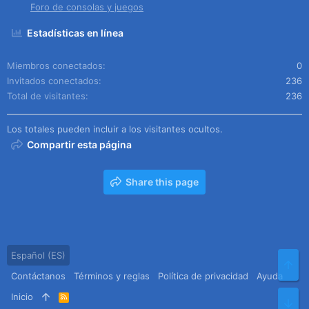
Foro de consolas y juegos
Estadísticas en línea
Miembros conectados
0
Invitados conectados
236
Total de visitantes
236
Los totales pueden incluir a los visitantes ocultos.
Compartir esta página
Share this page
Español (ES)
Arr
Contáctanos
Términos y reglas
Política de privacidad
Ayuda
Inicio
R
Pie
S