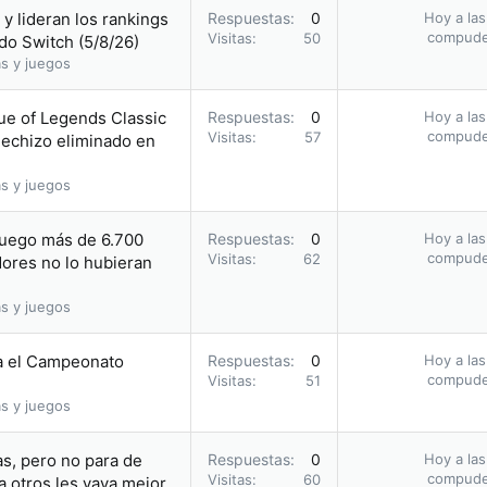
y lideran los rankings
Respuestas
0
Hoy a las
compud
Visitas
50
do Switch (5/8/26)
s y juegos
ue of Legends Classic
Respuestas
0
Hoy a las
compud
Visitas
57
hechizo eliminado en
s y juegos
juego más de 6.700
Respuestas
0
Hoy a las
compud
Visitas
62
ores no lo hubieran
s y juegos
a el Campeonato
Respuestas
0
Hoy a las
compud
Visitas
51
s y juegos
s, pero no para de
Respuestas
0
Hoy a las
compud
Visitas
60
a otros les vaya mejor