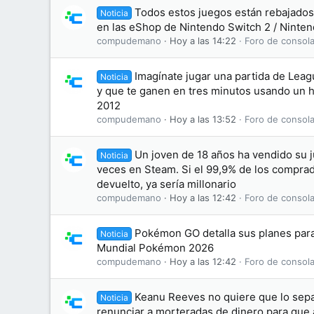
Todos estos juegos están rebajados 
Noticia
en las eShop de Nintendo Switch 2 / Ninten
compudemano
Hoy a las 14:22
Foro de consola
Imagínate jugar una partida de Leag
Noticia
y que te ganen en tres minutos usando un 
2012
compudemano
Hoy a las 13:52
Foro de consola
Un joven de 18 años ha vendido su 
Noticia
veces en Steam. Si el 99,9% de los comprad
devuelto, ya sería millonario
compudemano
Hoy a las 12:42
Foro de consola
Pokémon GO detalla sus planes par
Noticia
Mundial Pokémon 2026
compudemano
Hoy a las 12:42
Foro de consola
Keanu Reeves no quiere que lo sepa
Noticia
renunciar a morteradas de dinero para que 