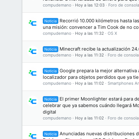
compudemano
Hoy a las 12:03
Foro de consola
Recorrió 10.000 kilómetros hasta la
Noticia
una misión: convencer a Tim Cook de no co
compudemano
Hoy a las 11:32
OS X
Minecraft recibe la actualización 24
Noticia
compudemano
Hoy a las 11:32
Foro de consola
Google prepara la mejor alternativa 
Noticia
localizador para objetos perdidos que ya ti
compudemano
Hoy a las 11:02
Smartphones An
El primer Moonlighter estará para d
Noticia
celebrar que ya sabemos cuándo llegará Moo
digital
compudemano
Hoy a las 11:02
Foro de consola
Anunciadas nuevas distribuciones d
Noticia