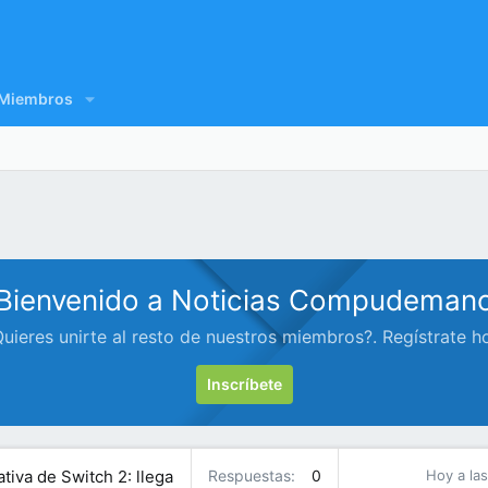
Miembros
Bienvenido a Noticias Compudeman
uieres unirte al resto de nuestros miembros?. Regístrate h
Inscríbete
tiva de Switch 2: llega
Respuestas
0
Hoy a las