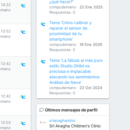
¿qué hacer?'
 14:22
compudemano
22 Ene 2025
emano
Respuestas: 0
Tema 'Cómo calibrar y
reparar el sensor de
 13:52
proximidad de tu
emano
smartphone'
compudemano
18 Ene 2026
Respuestas: 0
Tema 'La fábula al más puro
 12:42
estilo Studio Ghibli es
emano
preciosa e implacable
atacando tus sentimientos.
Análisis de Neva'
compudemano
22 Oct 2024
Respuestas: 0
 12:42
emano
Últimos mensajes de perfil
srianaghaclinic
 12:03
Sri Anagha Children's Clinic
emano