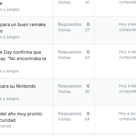
compud
Visitas
41
ie
s y juegos
a para un buen remake
Respuestas
0
Hoy a las
compud
Visitas
27
io
s y juegos
ew Day confirma que
Respuestas
0
Hoy a las
compud
Visitas
43
ay: "No encontraba la
s y juegos
 para su Nintendo
Respuestas
0
Hoy a las
compud
Visitas
30
s y juegos
 del año muy pronto:
Respuestas
0
Hoy a las
compud
Visitas
54
scuridad
ndroid