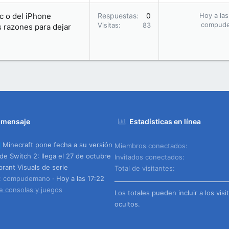
c o del iPhone
Respuestas
0
Hoy a las
compud
Visitas
83
 razones para dejar
 mensaje
Estadísticas en línea
Minecraft pone fecha a su versión
Miembros conectados
 de Switch 2: llega el 27 de octubre
Invitados conectados
brant Visuals de serie
Total de visitantes
o: compudemano
Hoy a las 17:22
e consolas y juegos
Los totales pueden incluir a los visi
ocultos.