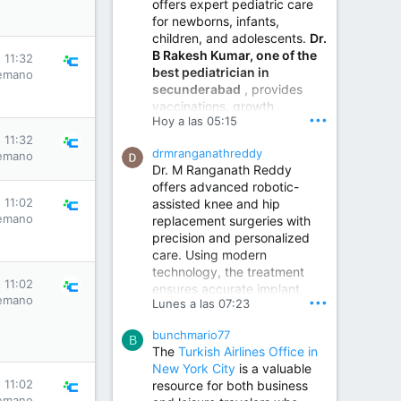
offers expert pediatric care
for newborns, infants,
children, and adolescents.
Dr.
B Rakesh Kumar, one of the
 11:32
best pediatrician in
emano
secunderabad
, provides
vaccinations, growth
•••
Hoy a las 05:15
monitoring, newborn care,
treatment for childhood
 11:32
drmranganathreddy
emano
illnesses, nutrition guidance,
Dr. M Ranganath Reddy
and preventive healthcare in
offers advanced robotic-
a child-friendly environment.
 11:02
assisted knee and hip
emano
replacement surgeries with
precision and personalized
Children Hospital in Secunderabad | Best Pediatrician in Hyderabad | Neonatologist in Medchal
care. Using modern
Our pediatrician and
technology, the treatment
Neonatologist team at...
 11:02
ensures accurate implant
www.srianaghaclinic.com
emano
•••
Lunes a las 07:23
placement, reduced pain,
quicker recovery, and
bunchmario77
improved joint function,
B
The
Turkish Airlines Office in
helping patients return to an
New York City
is a valuable
active and comfortable
 11:02
resource for both business
lifestyle.
emano