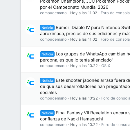
Pokémon Champions, JCC Pokémon Pocket
por el Campeonato Mundial 2026
compudemano
Hoy a las 11:02
Foro de consola
Rumor: Diablo IV para Nintendo Swit
Noticia
aproximada, precios de sus ediciones y más
compudemano
Hoy a las 11:02
Foro de consola
Los grupos de WhatsApp cambian hoy
Noticia
perdona, es que lo tenía silenciado"
compudemano
Hoy a las 10:22
OS X
Este shooter japonés arrasa fuera de
Noticia
de que sus desarrolladores han preguntado
sociales
compudemano
Hoy a las 10:22
Foro de consola
Final Fantasy VII Revelation encara s
Noticia
confianza de Naoki Hamaguchi
compudemano
Hoy a las 10:22
Foro de consola