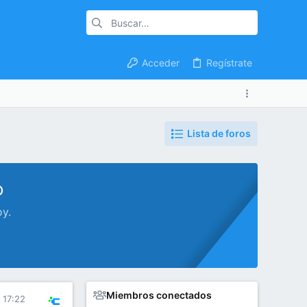
Acceder
Regístrate
Lista de foros
o
oy.
Miembros conectados
 17:22