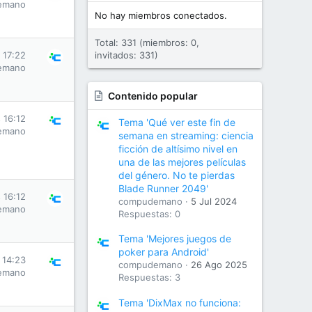
emano
No hay miembros conectados.
Total: 331 (miembros: 0,
 17:22
invitados: 331)
emano
Contenido popular
 16:12
Tema 'Qué ver este fin de
emano
semana en streaming: ciencia
ficción de altísimo nivel en
una de las mejores películas
del género. No te pierdas
Blade Runner 2049'
 16:12
compudemano
5 Jul 2024
emano
Respuestas: 0
Tema 'Mejores juegos de
poker para Android'
 14:23
compudemano
26 Ago 2025
emano
Respuestas: 3
Tema 'DixMax no funciona: