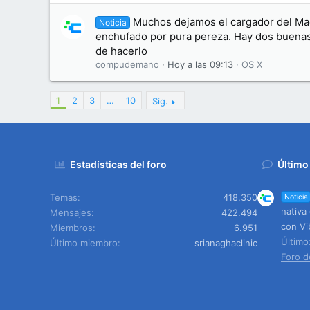
Muchos dejamos el cargador del Ma
Noticia
enchufado por pura pereza. Hay dos buenas
de hacerlo
compudemano
Hoy a las 09:13
OS X
1
2
3
…
10
Sig.
Estadísticas del foro
Último
Temas
418.350
Noticia
nativa
Mensajes
422.494
con Vi
Miembros
6.951
Últim
Último miembro
srianaghaclinic
Foro d