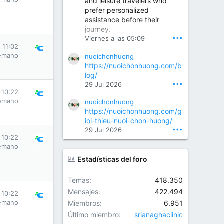
and leisure travelers who
prefer personalized
assistance before their
Orthopedic Surgeon in Kondapur | Best Orthopedic Doctor in Kondapur | Dr. M. Ranganath Reddy
journey.
Consult Dr. M. Ranganath
•••
Viernes a las 05:09
Reddy, the best...
 11:02
emano
nuoichonhuong
www.drranganathreddy.co
https://nuoichonhuong.com/b
m
log/
•••
29 Jul 2026
 10:22
emano
nuoichonhuong
https://nuoichonhuong.com/g
ioi-thieu-nuoi-chon-huong/
•••
29 Jul 2026
 10:22
emano
Estadísticas del foro
Temas
418.350
Mensajes
422.494
 10:22
emano
Miembros
6.951
Último miembro
srianaghaclinic