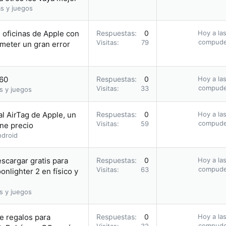
s y juegos
s oficinas de Apple con
Respuestas
0
Hoy a las
compud
Visitas
79
meter un gran error
.60
Respuestas
0
Hoy a las
compud
Visitas
33
s y juegos
al AirTag de Apple, un
Respuestas
0
Hoy a las
compud
Visitas
59
ene precio
droid
escargar gratis para
Respuestas
0
Hoy a las
compud
Visitas
63
nlighter 2 en físico y
s y juegos
e regalos para
Respuestas
0
Hoy a las
compud