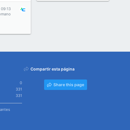
 09:13
emano
Compartir esta página
0
Share this page
331
331
tantes