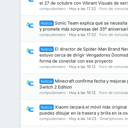
el 27 de octubre con Vibrant Visuals de ser
compudemano
Hoy a las 17:22
Foro de consola
Sonic Team explica qué se necesit
Noticia
y promete más sorpresas del 35º aniversar
compudemano
Hoy a las 17:22
Foro de consola
El director de Spider-Man Brand N
Noticia
estuvo cerca de dirigir Vengadores Doomsd
forma de conectar con ese proyecto
compudemano
Hoy a las 16:12
Foro de consola
Minecraft confirma fecha y mejoras
Noticia
Switch 2 Edition
compudemano
Hoy a las 16:12
Foro de consola
Xiaomi lanzará el móvil más original
Noticia
puedes dibujar en la trasera y brilla en la o
compudemano
Hoy a las 14:23
Smartphones A