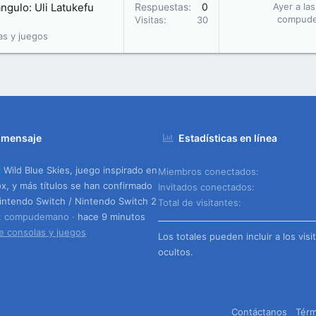
ángulo: Uli Latukefu
Respuestas
0
Ayer a la
compud
Visitas
30
as y juegos
 mensaje
Estadísticas en línea
Wild Blue Skies, juego inspirado en
Miembros conectados
ox, y más títulos se han confirmado
Invitados conectados
intendo Switch / Nintendo Switch 2
Total de visitantes
o: compudemano
hace 9 minutos
e consolas y juegos
Los totales pueden incluir a los visi
ocultos.
Contáctanos
Térm