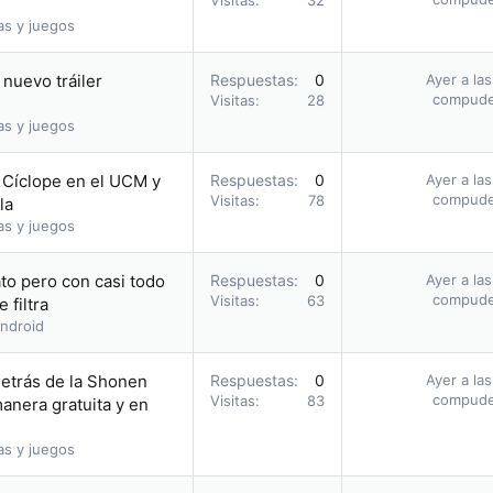
Visitas
32
as y juegos
nuevo tráiler
Respuestas
0
Ayer a la
compud
Visitas
28
as y juegos
o Cíclope en el UCM y
Respuestas
0
Ayer a la
compud
Visitas
78
la
as y juegos
to pero con casi todo
Respuestas
0
Ayer a la
compud
Visitas
63
 filtra
ndroid
etrás de la Shonen
Respuestas
0
Ayer a la
compud
Visitas
83
nera gratuita y en
as y juegos