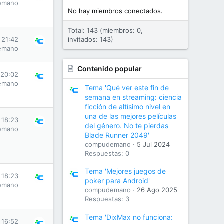
emano
No hay miembros conectados.
Total: 143 (miembros: 0,
s 21:42
invitados: 143)
emano
Contenido popular
 20:02
emano
Tema 'Qué ver este fin de
semana en streaming: ciencia
ficción de altísimo nivel en
una de las mejores películas
s 18:23
del género. No te pierdas
emano
Blade Runner 2049'
compudemano
5 Jul 2024
Respuestas: 0
Tema 'Mejores juegos de
s 18:23
poker para Android'
emano
compudemano
26 Ago 2025
Respuestas: 3
Tema 'DixMax no funciona:
s 16:52