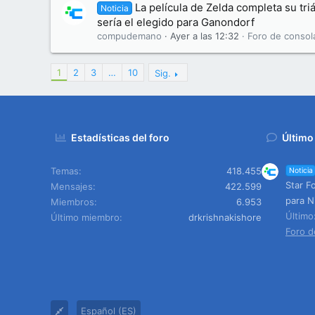
La película de Zelda completa su tri
Noticia
sería el elegido para Ganondorf
compudemano
Ayer a las 12:32
Foro de consol
1
2
3
…
10
Sig.
Estadísticas del foro
Último
Temas
418.455
Noticia
Star F
Mensajes
422.599
para N
Miembros
6.953
Últim
Último miembro
drkrishnakishore
Foro d
Español (ES)