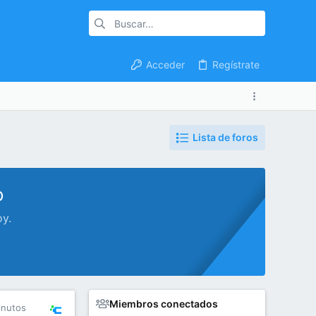
Acceder
Regístrate
Lista de foros
o
oy.
Miembros conectados
inutos