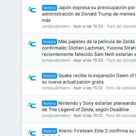
Japón expresa su preocupación por 
Noticia
administración de Donald Trump de memes
más
compudemano
Ayer a las 15:52
Foro de consol
Más papeles de la película de Zelda
Noticia
confirmado: Dichen Lachman, Yvonne Straho
recientemente fallecido Sam Neill estarían e
compudemano
Ayer a las 15:52
Foro de consol
Quake recibe la expansión Dawn of
Noticia
su nueva actualización gratis
compudemano
Ayer a las 15:12
Foro de consol
Nintendo y Sony estarían planeando 
Noticia
de The Legend of Zelda, según Deadline
compudemano
Ayer a las 15:12
Foro de consol
Aliens: Fireteam Elite 2 confirma s
Noticia