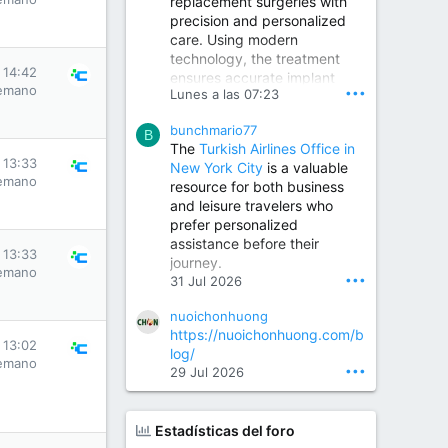
replacement surgeries with
precision and personalized
Children Hospital in Secunderabad | Best Pediatrician in Hyderabad | Neonatologist in Medchal
care. Using modern
Our pediatrician and
technology, the treatment
Neonatologist team at...
s 14:42
ensures accurate implant
www.srianaghaclinic.com
emano
•••
Lunes a las 07:23
placement, reduced pain,
quicker recovery, and
bunchmario77
improved joint function,
B
The
Turkish Airlines Office in
helping patients return to an
s 13:33
New York City
is a valuable
active and comfortable
emano
resource for both business
lifestyle.
and leisure travelers who
prefer personalized
assistance before their
Orthopedic Surgeon in Kondapur | Best Orthopedic Doctor in Kondapur | Dr. M. Ranganath Reddy
s 13:33
journey.
Consult Dr. M. Ranganath
emano
•••
31 Jul 2026
Reddy, the best...
nuoichonhuong
www.drranganathreddy.co
https://nuoichonhuong.com/b
m
s 13:02
log/
emano
•••
29 Jul 2026
Estadísticas del foro