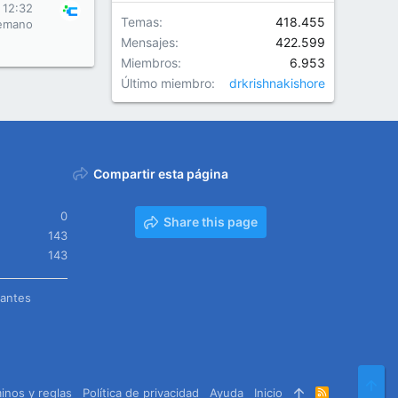
s 12:32
Temas
418.455
emano
Mensajes
422.599
Miembros
6.953
Último miembro
drkrishnakishore
Compartir esta página
0
Share this page
143
143
tantes
Arr
inos y reglas
Política de privacidad
Ayuda
Inicio
R