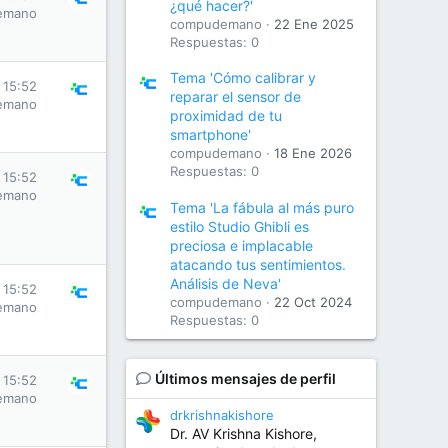
¿qué hacer?'
emano
compudemano
22 Ene 2025
Respuestas: 0
Tema 'Cómo calibrar y
s 15:52
reparar el sensor de
emano
proximidad de tu
smartphone'
compudemano
18 Ene 2026
Respuestas: 0
s 15:52
emano
Tema 'La fábula al más puro
estilo Studio Ghibli es
preciosa e implacable
atacando tus sentimientos.
Análisis de Neva'
s 15:52
compudemano
22 Oct 2024
emano
Respuestas: 0
Últimos mensajes de perfil
s 15:52
emano
drkrishnakishore
Dr. AV Krishna Kishore,