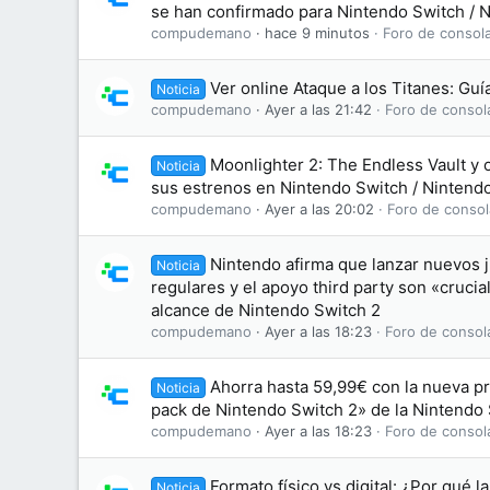
se han confirmado para Nintendo Switch / 
compudemano
hace 9 minutos
Foro de consol
Ver online Ataque a los Titanes: Gu
Noticia
compudemano
Ayer a las 21:42
Foro de consol
Moonlighter 2: The Endless Vault y 
Noticia
sus estrenos en Nintendo Switch / Nintend
compudemano
Ayer a las 20:02
Foro de consol
Nintendo afirma que lanzar nuevos j
Noticia
regulares y el apoyo third party son «crucia
alcance de Nintendo Switch 2
compudemano
Ayer a las 18:23
Foro de consol
Ahorra hasta 59,99€ con la nueva p
Noticia
pack de Nintendo Switch 2» de la Nintendo
compudemano
Ayer a las 18:23
Foro de consol
Formato físico vs digital: ¿Por qué l
Noticia