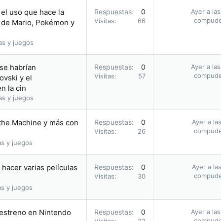
el uso que hace la
Respuestas
0
Ayer a la
compud
Visitas
66
 de Mario, Pokémon y
as y juegos
 se habrían
Respuestas
0
Ayer a la
compud
Visitas
57
vski y el
n la cin
as y juegos
 the Machine y más con
Respuestas
0
Ayer a la
compud
Visitas
26
as y juegos
hacer varias películas
Respuestas
0
Ayer a la
compud
Visitas
30
as y juegos
u estreno en Nintendo
Respuestas
0
Ayer a la
compud