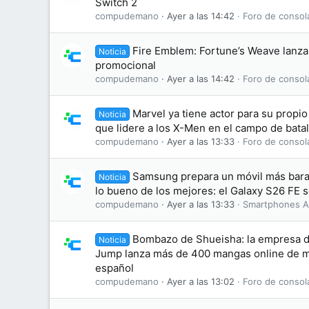
Switch 2
compudemano
Ayer a las 14:42
Foro de consol
Fire Emblem: Fortune’s Weave lanza 
Noticia
promocional
compudemano
Ayer a las 14:42
Foro de consol
Marvel ya tiene actor para su propi
Noticia
que lidere a los X-Men en el campo de batal
compudemano
Ayer a las 13:33
Foro de consol
Samsung prepara un móvil más bara
Noticia
lo bueno de los mejores: el Galaxy S26 FE se
compudemano
Ayer a las 13:33
Smartphones A
Bombazo de Shueisha: la empresa d
Noticia
Jump lanza más de 400 mangas online de ma
español
compudemano
Ayer a las 13:02
Foro de consol