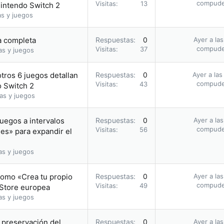
compud
Visitas
13
Nintendo Switch 2
as y juegos
ía completa
Respuestas
0
Ayer a la
compud
Visitas
37
as y juegos
otros 6 juegos detallan
Respuestas
0
Ayer a las
compud
Visitas
43
o Switch 2
as y juegos
uegos a intervalos
Respuestas
0
Ayer a la
compud
Visitas
56
les» para expandir el
as y juegos
romo «Crea tu propio
Respuestas
0
Ayer a la
compud
Visitas
49
 Store europea
as y juegos
a preservación del
Respuestas
0
Ayer a la