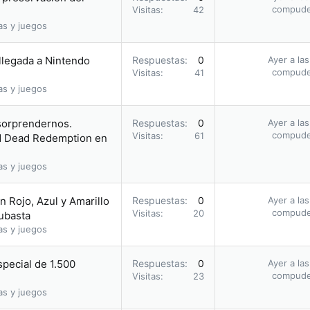
compud
Visitas
42
as y juegos
 llegada a Nintendo
Respuestas
0
Ayer a la
compud
Visitas
41
as y juegos
 sorprendernos.
Respuestas
0
Ayer a la
compud
Visitas
61
ed Dead Redemption en
as y juegos
 Rojo, Azul y Amarillo
Respuestas
0
Ayer a la
compud
Visitas
20
subasta
as y juegos
pecial de 1.500
Respuestas
0
Ayer a la
compud
Visitas
23
as y juegos