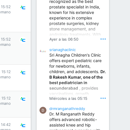
recognized as the best
prostate specialist in India,
s 15:52
emano
known for his extensive
experience in complex
prostate surgeries, kidney
stone management, and
andrology treatments. With
•••
Ayer a las 06:50
s 15:52
years of surgical practice and
emano
a strong focus on minimally
srianaghaclinic
invasive and robotic
Sri Anagha Children's Clinic
techniques.
offers expert pediatric care
for newborns, infants,
children, and adolescents.
Dr.
s 15:12
Best Urologist in Vijayawada | Urology Specialist in Vijayawada
B Rakesh Kumar, one of the
emano
Dr. A. V. Krishna Kishore,
best pediatrician in
the Best Urologist...
secunderabad
, provides
vaccinations, growth
www.drkrishnakishore.com
•••
s 15:12
Miércoles a las 05:15
monitoring, newborn care,
emano
treatment for childhood
drmranganathreddy
illnesses, nutrition guidance,
Dr. M Ranganath Reddy
and preventive healthcare in
offers advanced robotic-
a child-friendly environment.
s 14:42
assisted knee and hip
emano