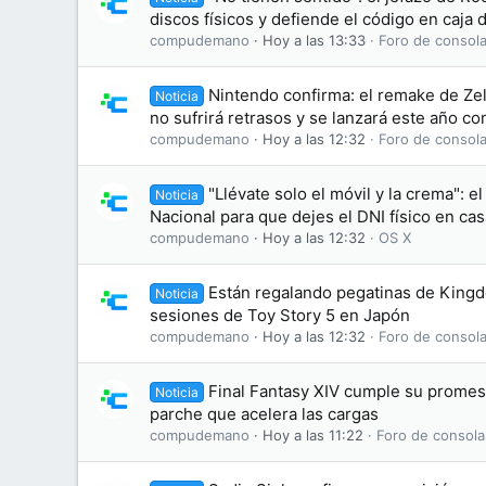
discos físicos y defiende el código en caja
compudemano
Hoy a las 13:33
Foro de consola
Nintendo confirma: el remake de Zel
Noticia
no sufrirá retrasos y se lanzará este año c
compudemano
Hoy a las 12:32
Foro de consola
"Llévate solo el móvil y la crema": el
Noticia
Nacional para que dejes el DNI físico en cas
compudemano
Hoy a las 12:32
OS X
Están regalando pegatinas de King
Noticia
sesiones de Toy Story 5 en Japón
compudemano
Hoy a las 12:32
Foro de consola
Final Fantasy XIV cumple su promesa
Noticia
parche que acelera las cargas
compudemano
Hoy a las 11:22
Foro de consola