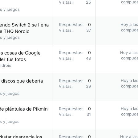
compud
Visitas
25
s y juegos
endo Switch 2 se llena
Respuestas
0
Hoy a las
compud
Visitas
37
de THQ Nordic
s y juegos
res cosas de Google
Respuestas
0
Hoy a las
compud
Visitas
48
er tus fotos
ndroid
s discos que debería
Respuestas
0
Hoy a las
compud
Visitas
39
s y juegos
e plántulas de Pikmin
Respuestas
0
Hoy a las
compud
Visitas
31
s y juegos
ckstar desprecia los
Respuestas
0
Hoy a las