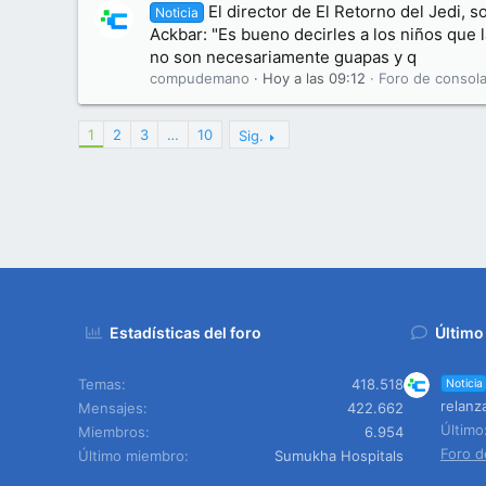
El director de El Retorno del Jedi, s
Noticia
Ackbar: "Es bueno decirles a los niños que
no son necesariamente guapas y q
compudemano
Hoy a las 09:12
Foro de consola
1
2
3
…
10
Sig.
Estadísticas del foro
Último
Temas
418.518
Noticia
relanz
Mensajes
422.662
Últim
Miembros
6.954
Foro d
Último miembro
Sumukha Hospitals