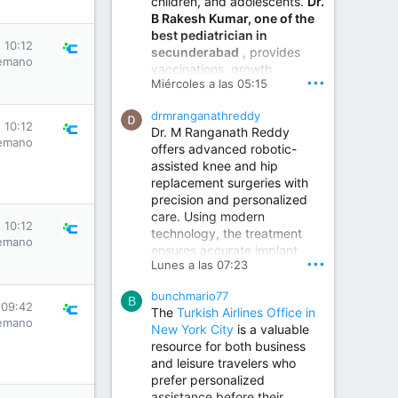
children, and adolescents.
Dr.
Best Urologist in Vijayawada | Urology Specialist in Vijayawada
B Rakesh Kumar, one of the
Dr. A. V. Krishna Kishore,
best pediatrician in
the Best Urologist...
 10:12
secunderabad
, provides
emano
vaccinations, growth
www.drkrishnakishore.com
•••
Miércoles a las 05:15
monitoring, newborn care,
treatment for childhood
drmranganathreddy
illnesses, nutrition guidance,
 10:12
Dr. M Ranganath Reddy
and preventive healthcare in
emano
offers advanced robotic-
a child-friendly environment.
assisted knee and hip
replacement surgeries with
precision and personalized
Children Hospital in Secunderabad | Best Pediatrician in Hyderabad | Neonatologist in Medchal
care. Using modern
Our pediatrician and
 10:12
technology, the treatment
Neonatologist team at...
emano
ensures accurate implant
www.srianaghaclinic.com
•••
Lunes a las 07:23
placement, reduced pain,
quicker recovery, and
bunchmario77
improved joint function,
B
 09:42
The
Turkish Airlines Office in
helping patients return to an
emano
New York City
is a valuable
active and comfortable
resource for both business
lifestyle.
and leisure travelers who
prefer personalized
assistance before their