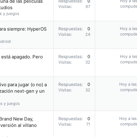
una de las películas
Respuestas
0
Hoy a las
compud
Visitas
67
tudios
s y juegos
para siempre: HyperOS
Respuestas
0
Hoy a las
compud
Visitas
24
droid
i está apagado. Pero
Respuestas
0
Hoy a las
compud
Visitas
32
vo para jugar (o no) a
Respuestas
0
Hoy a las
compud
Visitas
32
zación next-gen y un
s y juegos
 Brand New Day,
Respuestas
0
Hoy a las
compud
Visitas
71
ersión al villano