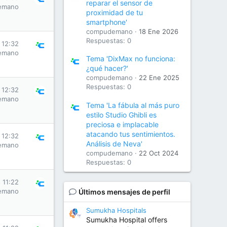
reparar el sensor de
emano
proximidad de tu
smartphone'
compudemano
18 Ene 2026
Respuestas: 0
 12:32
emano
Tema 'DixMax no funciona:
¿qué hacer?'
compudemano
22 Ene 2025
Respuestas: 0
 12:32
emano
Tema 'La fábula al más puro
estilo Studio Ghibli es
preciosa e implacable
atacando tus sentimientos.
 12:32
Análisis de Neva'
emano
compudemano
22 Oct 2024
Respuestas: 0
 11:22
emano
Últimos mensajes de perfil
Sumukha Hospitals
Sumukha Hospital offers