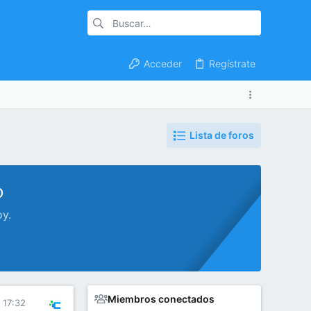
Acceder
Regístrate
Lista de foros
o
oy.
Miembros conectados
 17:32