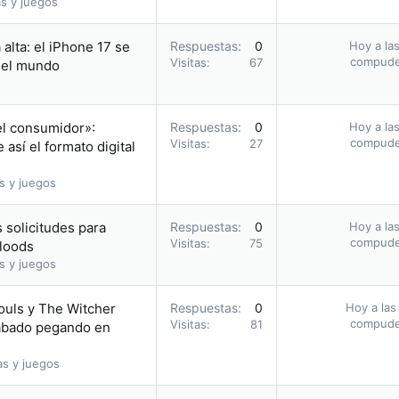
s y juegos
alta: el iPhone 17 se
Respuestas
0
Hoy a las
compud
Visitas
67
n el mundo
el consumidor»:
Respuestas
0
Hoy a las
compud
Visitas
27
así el formato digital
s y juegos
 solicitudes para
Respuestas
0
Hoy a las
compud
Visitas
75
bloods
s y juegos
ouls y The Witcher
Respuestas
0
Hoy a las
compud
Visitas
81
acabado pegando en
as y juegos