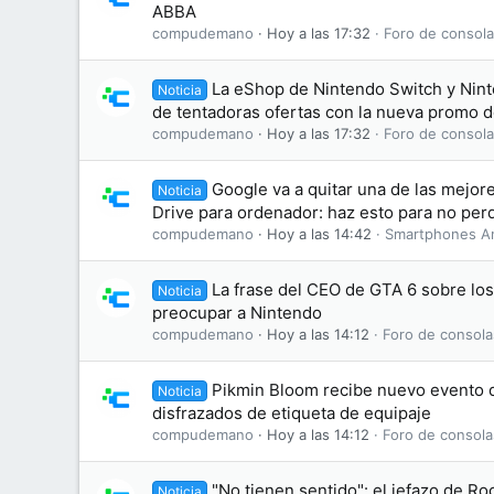
ABBA
compudemano
Hoy a las 17:32
Foro de consola
La eShop de Nintendo Switch y Nint
Noticia
de tentadoras ofertas con la nueva promo 
compudemano
Hoy a las 17:32
Foro de consola
Google va a quitar una de las mejo
Noticia
Drive para ordenador: haz esto para no perd
compudemano
Hoy a las 14:42
Smartphones A
La frase del CEO de GTA 6 sobre lo
Noticia
preocupar a Nintendo
compudemano
Hoy a las 14:12
Foro de consola
Pikmin Bloom recibe nuevo evento d
Noticia
disfrazados de etiqueta de equipaje
compudemano
Hoy a las 14:12
Foro de consola
"No tienen sentido": el jefazo de Ro
Noticia