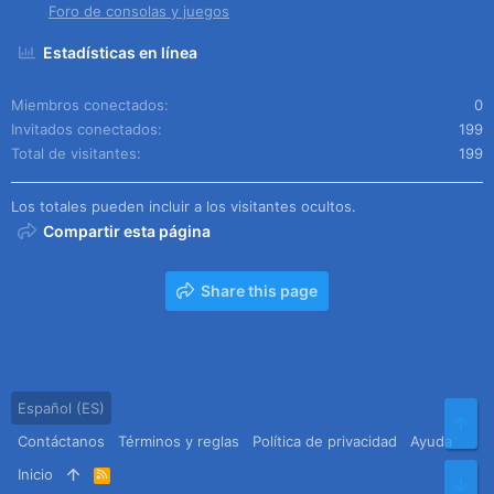
Foro de consolas y juegos
Estadísticas en línea
Miembros conectados
0
Invitados conectados
199
Total de visitantes
199
Los totales pueden incluir a los visitantes ocultos.
Compartir esta página
Share this page
Español (ES)
Arr
Contáctanos
Términos y reglas
Política de privacidad
Ayuda
Inicio
R
Pie
S