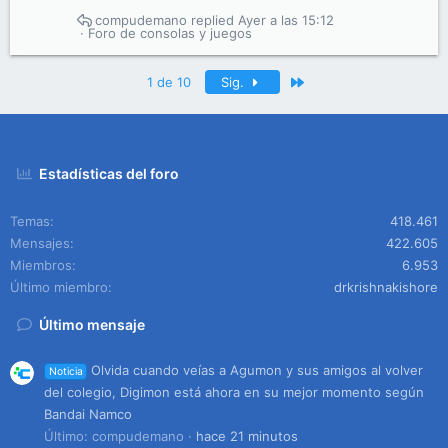
compudemano
Ayer a las 15:12
Foro de consolas y juegos
Último
1 de 10
Sig.
Estadísticas del foro
Temas
418.461
Mensajes
422.605
Miembros
6.953
Último miembro
drkrishnakishore
Último mensaje
Olvida cuando veías a Agumon y sus amigos al volver
Noticia
del colegio, Digimon está ahora en su mejor momento según
Bandai Namco
Último: compudemano
hace 21 minutos