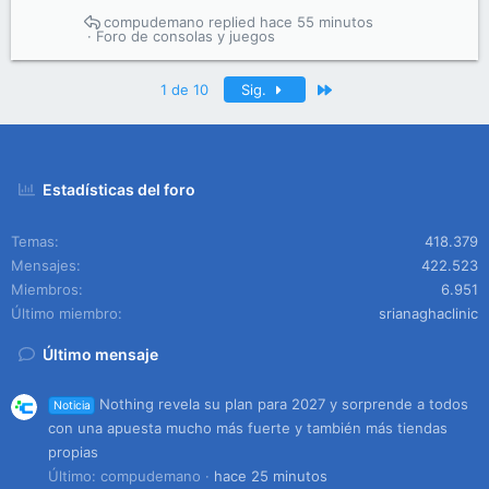
compudemano
hace 55 minutos
Foro de consolas y juegos
Último
1 de 10
Sig.
Estadísticas del foro
Temas
418.379
Mensajes
422.523
Miembros
6.951
Último miembro
srianaghaclinic
Último mensaje
Nothing revela su plan para 2027 y sorprende a todos
Noticia
con una apuesta mucho más fuerte y también más tiendas
propias
Último: compudemano
hace 25 minutos