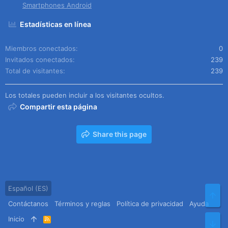
Smartphones Android
Estadísticas en línea
Miembros conectados
0
Invitados conectados
239
Total de visitantes
239
Los totales pueden incluir a los visitantes ocultos.
Compartir esta página
Share this page
Español (ES)
Arr
Contáctanos
Términos y reglas
Política de privacidad
Ayuda
Inicio
R
Pie
S