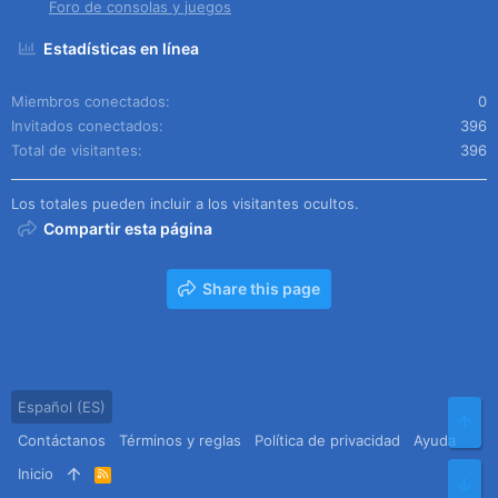
Foro de consolas y juegos
Estadísticas en línea
Miembros conectados
0
Invitados conectados
396
Total de visitantes
396
Los totales pueden incluir a los visitantes ocultos.
Compartir esta página
Share this page
Español (ES)
Arr
Contáctanos
Términos y reglas
Política de privacidad
Ayuda
Inicio
R
Pie
S