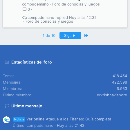
compudemano
Foro de consolas y juegos
0
compudemano
Hoy a las 12:32
Foro de consolas y juegos
Último
1 de 10
Sig.
Estadísticas del foro
Temas
418.454
Mensajes
422.598
Miembros
6.953
Último miembro
drkrishnakishore
Último mensaje
Ver online Ataque a los Titanes: Guía completa
Noticia
Último: compudemano
Hoy a las 21:42